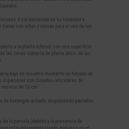
uéspedes.
feriores. Está destinada en su totalidad a
 zonas con sillas y mesas para el uso de los
ecto a la planta inferior, con una superficie
e las zonas cubierta de planta ático. de las
s.
planta baja se resuelve mediante un forjado de
s superiores son forjados reticulares de
y nervios de 16 cm.
es de hormigón armado, disponiendo pantallas
s de la parcela (debido a la presencia de
a que esta únicamente puede apoyarse en el