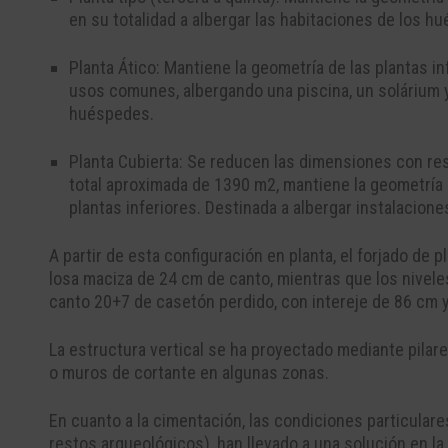
en su totalidad a albergar las habitaciones de los h
Planta Ático: Mantiene la geometría de las plantas in
usos comunes, albergando una piscina, un solárium y
huéspedes.
Planta Cubierta: Se reducen las dimensiones con resp
total aproximada de 1390 m2, mantiene la geometría d
plantas inferiores. Destinada a albergar instalacione
A partir de esta configuración en planta, el forjado de 
losa maciza de 24 cm de canto, mientras que los nivele
canto 20+7 de casetón perdido, con intereje de 86 cm 
La estructura vertical se ha proyectado mediante pilar
o muros de cortante en algunas zonas.
En cuanto a la cimentación, las condiciones particulare
restos arqueológicos), han llevado a una solución en l