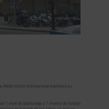
a, Meliá Hotels Internacional explotará su
or 1 nivel de planta baja y 7 niveles de forjado
terreno en función de las zonas, ya que las