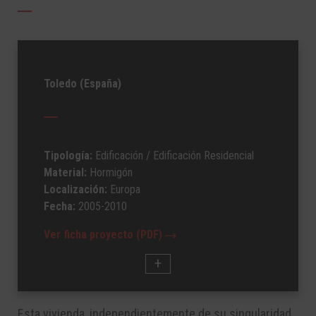
Toledo (España)
Tipología:
Edificación
/ Edificación Residencial
Material:
Hormigón
Localización:
Europa
Fecha:
2005-2010
Ver ficha proyecto (PDF)
Esta vivienda, independientemente de su singularidad