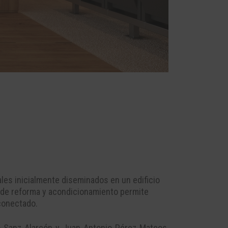
ales inicialmente diseminados en un edificio
to de reforma y acondicionamiento permite
rconectado.
ro Sanz Alarcón y Juan Antonio Pérez Mateos,