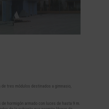
a de tres módulos destinados a gimnasio,
as de hormigón armado con luces de hasta 9 m.
adas de la cubierta que permite liberar de