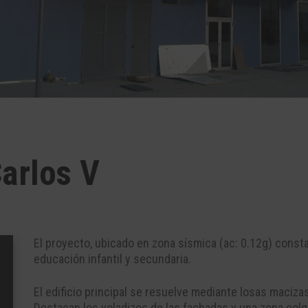
Carlos V
El proyecto, ubicado en zona sísmica (ac: 0.12g) const
educación infantil y secundaria.
El edificio principal se resuelve mediante losas maciz
Destacan los voladizos de las fachadas y una zona colg