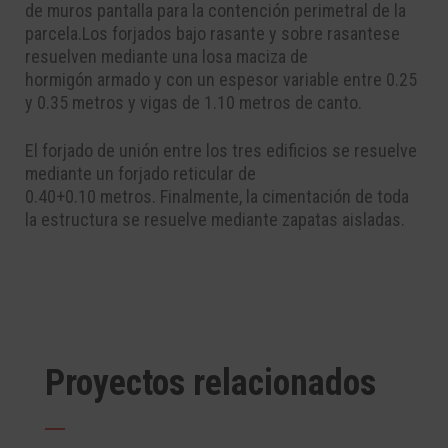
de muros pantalla para la
contención perimetral de
la
parcela
.
Los forjados
bajo rasante y sobre rasante
se
resuelve
n
mediante una losa maciza de
hormigón
armado y
con un espesor variable
entre 0.25
y 0.35
metros
y vigas de 1.10 metros de canto
.
El
forjado de unión entre los tres edificios se resuelve
mediante un forjado reticular
de
0.40+0.10
metros.
Finalmente, l
a cimentación de toda
la estructura se resuelve
mediante
zapatas aisladas.
Proyectos relacionados