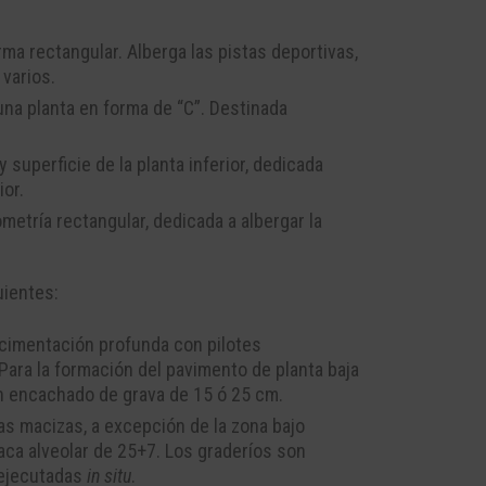
rma rectangular. Alberga las pistas deportivas,
 varios.
una planta en forma de “C”. Destinada
superficie de la planta inferior, dedicada
ior.
metría rectangular, dedicada a albergar la
uientes:
 cimentación profunda con pilotes
. Para la formación del pavimento de planta baja
n encachado de grava de 15 ó 25 cm.
as macizas, a excepción de la zona bajo
laca alveolar de 25+7. Los graderíos son
 ejecutadas
in situ
.