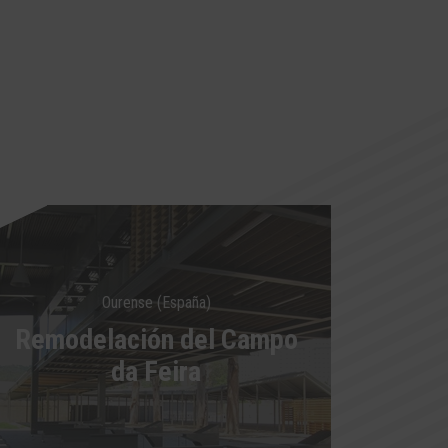
Ourense (España)
Remodelación del Campo
da Feira