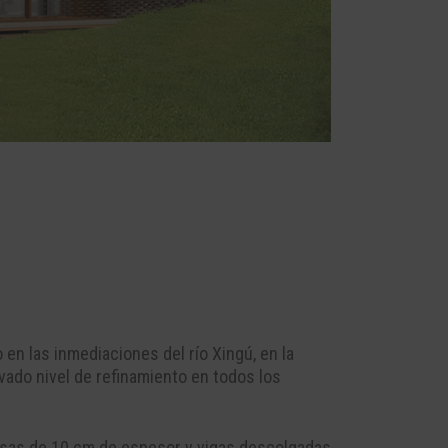
 en las inmediaciones del río Xingú, en la
evado nivel de refinamiento en todos los
losas de 10 cm de espesor y vigas descolgadas