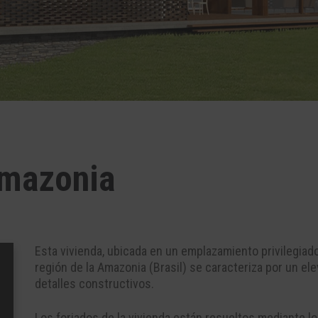
Amazonia
Esta vivienda, ubicada en un emplazamiento privilegiado
región de la Amazonia (Brasil) se caracteriza por un el
detalles constructivos.
Los forjados de la vivienda están resueltos mediante 