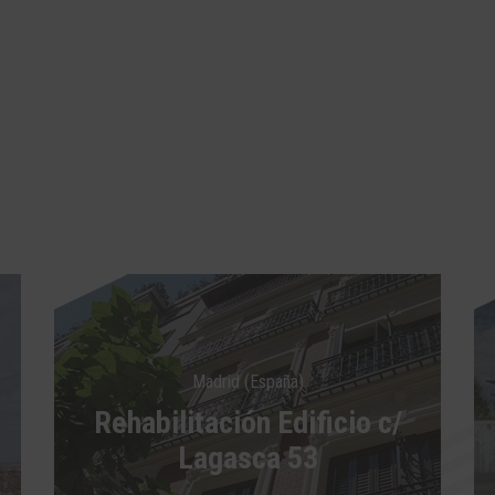
Madrid (España)
Rehabilitación Edificio c/
Lagasca 53