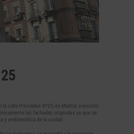
º25
en la calle Preciados Nº25, en Madrid, consistió
 únicamente las fachadas originales ya que se
ta y emblemática de la cuidad.
do las fachadas), se procedió a la ejecución