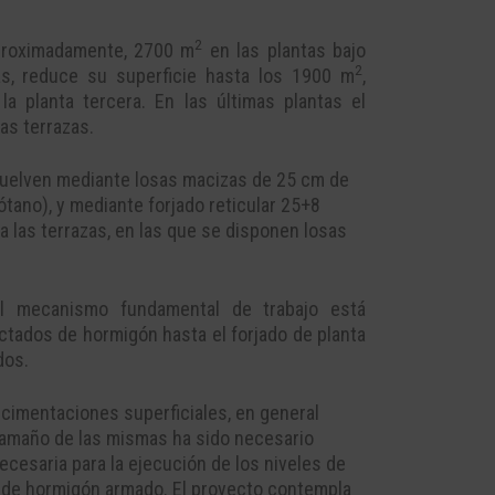
2
aproximadamente, 2700 m
en las plantas bajo
2
das, reduce su superficie hasta los 1900 m
,
a planta tercera. En las últimas plantas el
as terrazas.
esuelven mediante losas macizas de 25 cm de
tano), y mediante forjado reticular 25+8
 las terrazas, en las que se disponen losas
el mecanismo fundamental de trabajo está
ectados de hormigón hasta el forjado de planta
dos.
 cimentaciones superficiales, en general
 tamaño de las mismas ha sido necesario
ecesaria para la ejecución de los niveles de
 de hormigón armado. El proyecto contempla