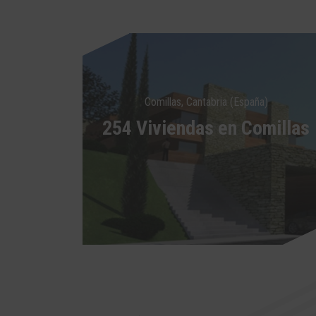
Comillas, Cantabria (España)
254 Viviendas en Comillas