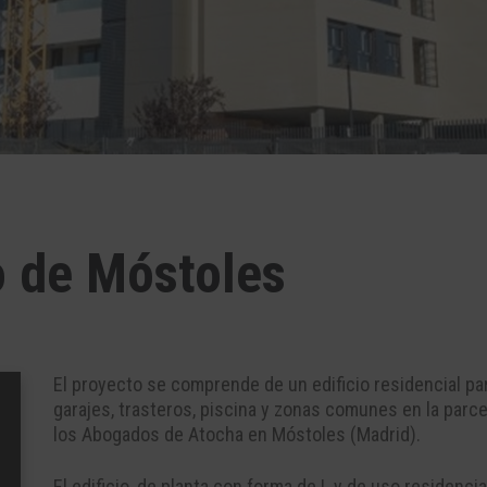
o de Móstoles
El pr
oyecto
se
comprende
de un edificio residencial p
garaje
s
,
trasteros
,
piscina
y zonas comunes
en la parc
los
Abogados de Atocha
en
Móstoles
(Madrid).
El edificio, de planta
con forma de L
y de uso residencia