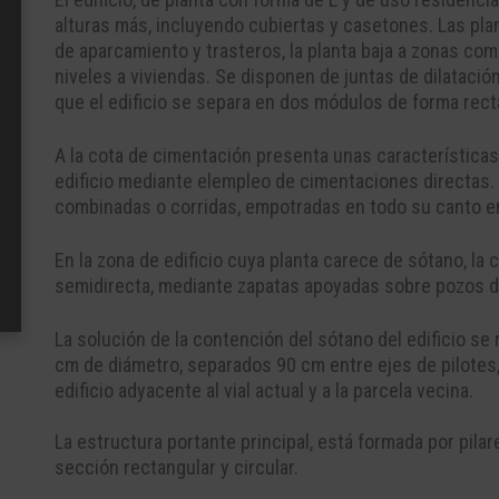
alturas más, incluyendo cubiertas y casetones. La
s
pla
de
aparcamiento y trasteros
,
la planta
baja a
zonas com
niveles a viviendas
.
Se disponen de juntas de dilatació
que el edificio se separa en dos módulos de forma rect
A la cota de cimentación
presenta
unas características
edificio mediante el
empleo de cimentaciones direc
tas.
combina
das o
corridas,
empotradas en todo su canto en
En l
a zona de edificio cuya planta carece de sótano
, la
c
semi
directa, mediante zapatas apoyadas sobre pozos 
La solución de la contención d
el sótano del edificio s
cm de diámetro
, separados 90 cm entre ejes de pilotes
edificio adyacente al vial actual
y a la parcela
vecina.
La estructura portante principal, está formada por pil
sección
rectangular y circular.