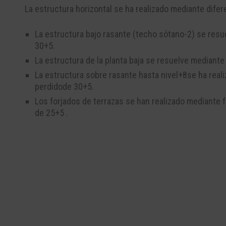
La estructura hori
zontal se ha realizado mediante difer
La estructura bajo rasante (techo sótano
-
2) se resu
30+5.
La estructu
ra de la planta b
aja se resuelve mediante 
La estructura sobre rasante
hasta nivel+
8
se ha real
perd
ido
de 30
+5.
Los forjados de terrazas se
han r
ealizado mediante f
de 25
+5 .