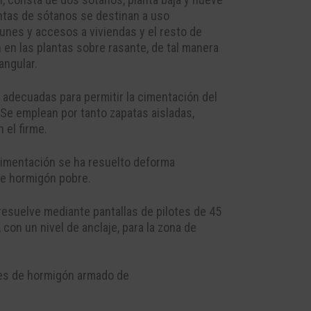
nta
s
de
sótanos
se destina
n
a
uso
unes y ac
cesos a viviendas
y
el resto de
n
en las plantas sobre
rasante, de tal manera
angular.
 adecuadas para permitir la cimentación del
 Se emplean por tanto zapatas aisladas,
 el firme.
imentación se ha resuelto de
forma
de hormigón pobre.
e resuelve mediante
pantallas de pilotes
de 45
, con un nivel de anclaje, para
la zona de
ares de hormigón armado de