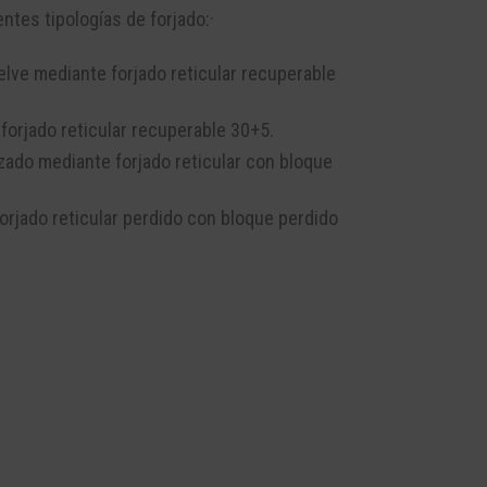
entes tipologías de forjado:
·
elve mediante forjado reticul
ar
recuperable
forjado reticula
r recuperable 30+5.
izado mediante forjado reticular
con
bloque
orjado reticular perdido
con
bloque perdido