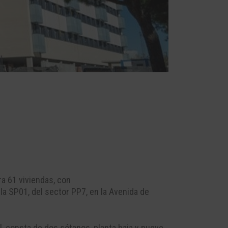
ara
61
viviendas, con
ela
SP01, del
sector
PP7,
en la
Avenida de
l, consta de dos sótanos, planta baja
y nueve